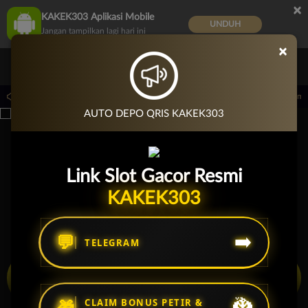
×
KAKEK303 Aplikasi Mobile
UNDUH
Jangan tampilkan lagi hari ini
×
Masuk
Daftar
Situs KAKEK303. Minimal Deposit 5.000; untuk semua bank , dan untuk E-Wallet min
AUTO DEPO QRIS KAKEK303
Link Slot Gacor Resmi
KAKEK303
💬
JACKPOT
PLAY
➡️
TELEGRAM
IDR
12,686,091,538
CLAIM BONUS PETIR &