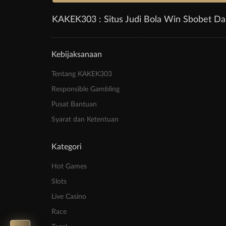
KAKEK303 : Situs Judi Bola Win Sbobet Da
Kebijaksanaan
Tentang KAKEK303
Responsible Gambling
Pusat Bantuan
Syarat dan Ketentuan
Kategori
Hot Games
Slots
Live Casino
Race