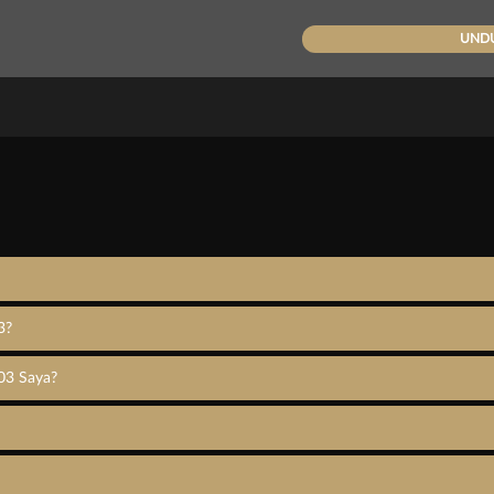
UND
3?
03 Saya?