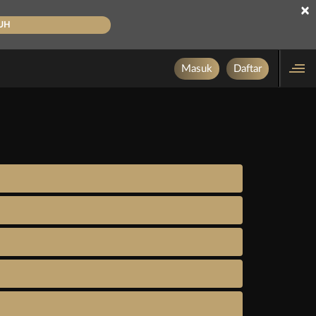
×
UH
Masuk
Daftar